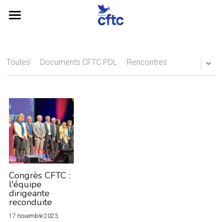
Accueil
Rôles, missions et organisation
Toutes
Documents CFTC PDL
Rencontres
La CFTC en Proximité
Actualités
Contact
Partenaires et Liens utiles
Rechercher
Congrès CFTC :
l'équipe
dirigeante
reconduite
PLAN FORMATION
17 novembre 2023