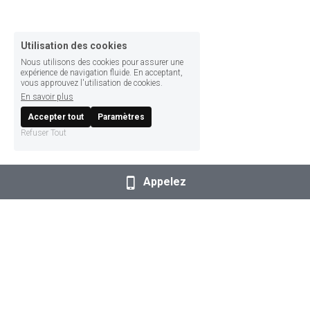
Utilisation des cookies
Nous utilisons des cookies pour assurer une
expérience de navigation fluide. En acceptant,
vous approuvez l'utilisation de cookies.
En savoir plus
Accepter tout
Paramètres
Refuser Tout
Appelez
© 2022 CFTC UR PDL - Maison des Syndicats
3 place de la gare de l'Etat, 44276 Nantes Cedex 2
Tel : 02 28 49 24 82
Mail : 
ur-cftc-paysdeloire@wanadoo.fr
Facebook : 
https://www.facebook.com/urcftcpdl/