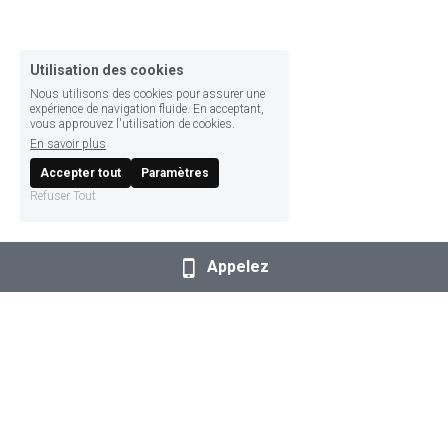
Utilisation des cookies
Nous utilisons des cookies pour assurer une
expérience de navigation fluide. En acceptant,
vous approuvez l'utilisation de cookies.
En savoir plus
Accepter tout
Paramètres
Refuser Tout
Appelez
© 2022 CFTC UR PDL - Maison des Syndicats
3 place de la gare de l'Etat, 44276 Nantes Cedex 2
Tel : 02 28 49 24 82
Mail : 
ur-cftc-paysdeloire@wanadoo.fr
Facebook : 
https://www.facebook.com/urcftcpdl/