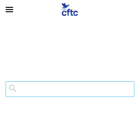
Accueil
Rôles, missions et organisation
La CFTC en Proximité
Actualités
Contact
Partenaires et Liens utiles
Rechercher
PLAN FORMATION